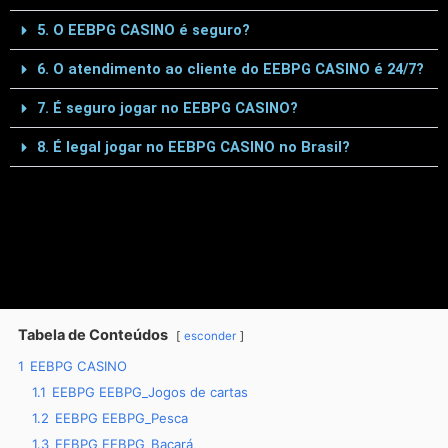
5. O EEBPG CASINO é seguro?
6. O atendimento ao cliente do EEBPG CASINO é 24/7?
7. É seguro jogar no EEBPG CASINO?
8. É legal jogar no EEBPG CASINO no Brasil?
Tabela de Conteúdos
esconder
1
EEBPG CASINO
1.1
EEBPG EEBPG_Jogos de cartas
1.2
EEBPG EEBPG_Pesca
1.3
EEBPG EEBPG_Bacará