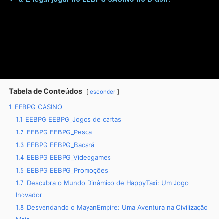
Tabela de Conteúdos
esconder
1
EEBPG CASINO
1.1
EEBPG EEBPG_Jogos de cartas
1.2
EEBPG EEBPG_Pesca
1.3
EEBPG EEBPG_Bacará
1.4
EEBPG EEBPG_Videogames
1.5
EEBPG EEBPG_Promoções
1.7
Descubra o Mundo Dinâmico de HappyTaxi: Um Jogo
Inovador
1.8
Desvendando o MayanEmpire: Uma Aventura na Civilização
Maia