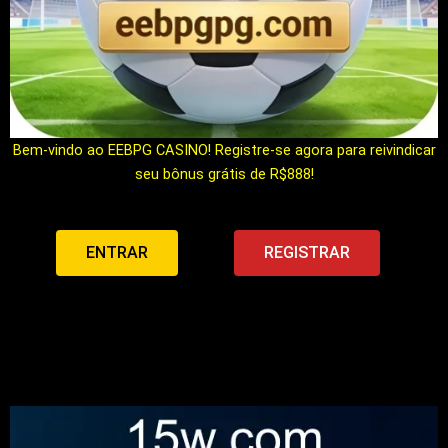
Bem-vindo ao EEBPG CASINO! Registre-se agora para reivindicar
seu bônus grátis de R$888!
ENTRAR
REGISTRAR