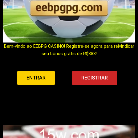
Bem-vindo ao EEBPG CASINO! Registre-se agora para reivindicar
seu bônus grátis de R$888!
ENTRAR
REGISTRAR