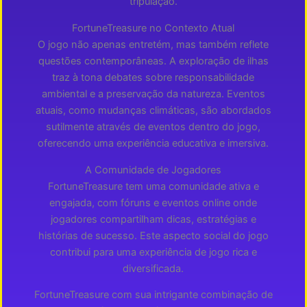
tripulação.
FortuneTreasure no Contexto Atual
O jogo não apenas entretém, mas também reflete
questões contemporâneas. A exploração de ilhas
traz à tona debates sobre responsabilidade
ambiental e a preservação da natureza. Eventos
atuais, como mudanças climáticas, são abordados
sutilmente através de eventos dentro do jogo,
oferecendo uma experiência educativa e imersiva.
A Comunidade de Jogadores
FortuneTreasure tem uma comunidade ativa e
engajada, com fóruns e eventos online onde
jogadores compartilham dicas, estratégias e
histórias de sucesso. Este aspecto social do jogo
contribui para uma experiência de jogo rica e
diversificada.
FortuneTreasure com sua intrigante combinação de