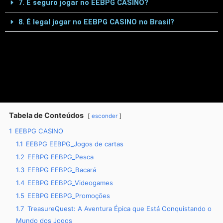
7. É seguro jogar no EEBPG CASINO?
8. É legal jogar no EEBPG CASINO no Brasil?
Tabela de Conteúdos
esconder
1
EEBPG CASINO
1.1
EEBPG EEBPG_Jogos de cartas
1.2
EEBPG EEBPG_Pesca
1.3
EEBPG EEBPG_Bacará
1.4
EEBPG EEBPG_Videogames
1.5
EEBPG EEBPG_Promoções
1.7
TreasureQuest: A Aventura Épica que Está Conquistando o
Mundo dos Jogos