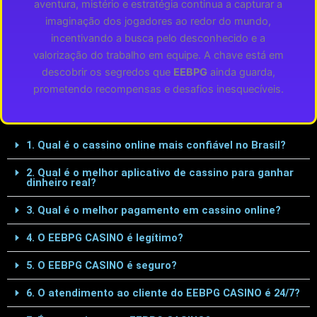
aventura, mistério e estratégia continua a capturar a
imaginação dos jogadores ao redor do mundo,
incentivando a busca pelo desconhecido e a
valorização do trabalho em equipe. A chave está em
descobrir os segredos que
EEBPG
ainda guarda,
prometendo recompensas e desafios inesquecíveis.
1. Qual é o cassino online mais confiável no Brasil?
2. Qual é o melhor aplicativo de cassino para ganhar
dinheiro real?
3. Qual é o melhor pagamento em cassino online?
4. O EEBPG CASINO é legítimo?
5. O EEBPG CASINO é seguro?
6. O atendimento ao cliente do EEBPG CASINO é 24/7?