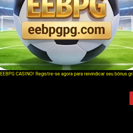
EEBPG CASINO! Registre-se agora para reivindicar seu bônus gr