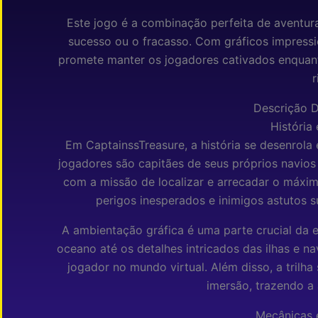
Este jogo é a combinação perfeita de aventur
sucesso ou o fracasso. Com gráficos impressi
promete manter os jogadores cativados enquant
r
Descrição 
História
Em CaptainssTreasure, a história se desenrola
jogadores são capitães de seus próprios navios
com a missão de localizar e arrecadar o máxim
perigos inesperados e inimigos astutos s
A ambientação gráfica é uma parte crucial da 
oceano até os detalhes intricados das ilhas e na
jogador no mundo virtual. Além disso, a trilh
imersão, trazendo a 
Mecânicas 