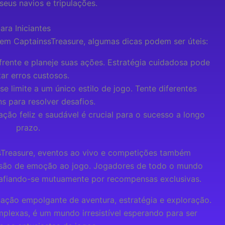
 seus navios e tripulações.
ara Iniciantes
em CaptainssTreasure, algumas dicas podem ser úteis:
rente e planeje suas ações. Estratégia cuidadosa pode
tar erros custosos.
e limite a um único estilo de jogo. Tente diferentes
s para resolver desafios.
ação feliz e saudável é crucial para o sucesso a longo
prazo.
sTreasure, eventos ao vivo e competições também
nsão de emoção ao jogo. Jogadores de todo o mundo
safiando-se mutuamente por recompensas exclusivas.
ção empolgante de aventura, estratégia e exploração.
plexas, é um mundo irresistível esperando para ser