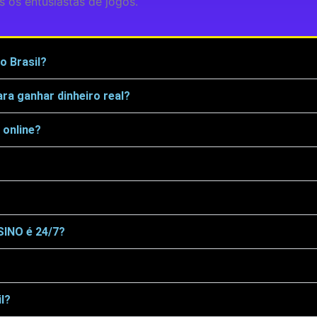
 os entusiastas de jogos.
no Brasil?
ara ganhar dinheiro real?
 online?
SINO é 24/7?
l?