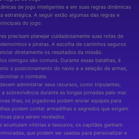
ânicas de jogo inteligentes e em suas regras dinâmicas
 estratégica. A seguir estão algumas das regras e
rincipais do jogo:
es precisam planejar cuidadosamente suas rotas de
edemoinhos e piratas. A escolha de caminhos seguros
enciar diretamente os resultados da missão.
os inimigos são comuns. Durante essas batalhas, é
, como o posicionamento do navio e a seleção de armas,
 dominar o combate.
evem administrar seus recursos, como tripulantes,
r a sobrevivência durante as longas jornadas pelo mar.
vas ilhas, os jogadores podem enviar equipes para
s ilhas podem conter armadilhas e segredos que exigem
ativas para serem revelados.
 acumulam vitórias e tesouros, os capitães ganham
primoradas, que podem ser usadas para personalizar e