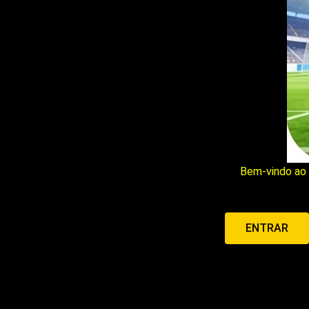
Bem-vindo ao 
ENTRAR