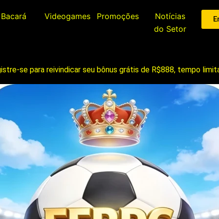
Bacará
Videogames
Promoções
Notícias
E
do Setor
istre-se para reivindicar seu bônus grátis de R$888, tempo limit