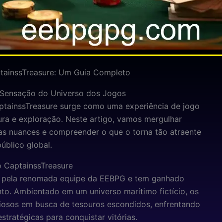
tainssTreasure: Um Guia Completo
 Sensação do Universo dos Jogos
aptainssTreasure surge como uma experiência de jogo
ura e exploração. Neste artigo, vamos mergulhar
as nuances e compreender o que o torna tão atraente
úblico global.
o CaptainssTreasure
o pela renomada equipe da EEBPG e tem ganhado
o. Ambientado em um universo marítimo fictício, os
iosos em busca de tesouros escondidos, enfrentando
tratégicas para conquistar vitórias.